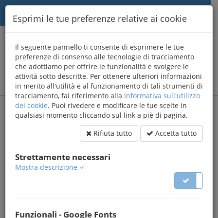
Esprimi le tue preferenze relative ai cookie
{AWB}
Il seguente pannello ti consente di esprimere le tue
informatica
preferenze di consenso alle tecnologie di tracciamento
che adottiamo per offrire le funzionalità e svolgere le
Sviluppo applicazioni web
menu
attività sotto descritte. Per ottenere ulteriori informazioni
in merito all'utilità e al funzionamento di tali strumenti di
tracciamento, fai riferimento alla
Informativa sull'utilizzo
dei cookie
. Puoi rivedere e modificare le tue scelte in
qualsiasi momento cliccando sul link a piè di pagina.
Rifiuta tutto
Accetta tutto
Strettamente necessari
Il nostro
Mostra descrizione
lavoro
Funzionali - Google Fonts
si fonda su alcuni
solidi
pilastri...