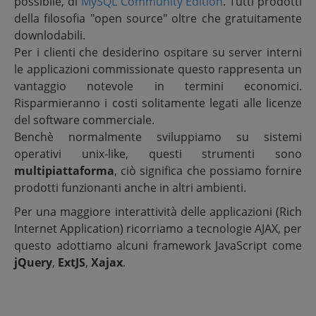
possibile, di
MySQL Community Edition
. Tutti prodotti
della filosofia "open source" oltre che gratuitamente
downlodabili.
Per i clienti che desiderino ospitare su server interni
le applicazioni commissionate questo rappresenta un
vantaggio notevole in termini economici.
Risparmieranno i costi solitamente legati alle licenze
del software commerciale.
Benchè normalmente sviluppiamo su sistemi
operativi unix-like, questi strumenti sono
multipiattaforma
, ciò significa che possiamo fornire
prodotti funzionanti anche in altri ambienti.
Per una maggiore interattività delle applicazioni (Rich
Internet Application) ricorriamo a tecnologie AJAX, per
questo adottiamo alcuni framework JavaScript come
jQuery
,
ExtJS
,
Xajax
.