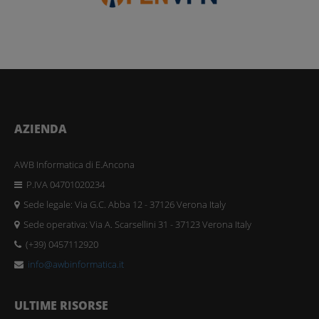
AZIENDA
AWB Informatica di E.Ancona
P.IVA 04701020234
Sede legale: Via G.C. Abba 12 - 37126 Verona Italy
Sede operativa: Via A. Scarsellini 31 - 37123 Verona Italy
(+39) 0457112920
info@awbinformatica.it
ULTIME RISORSE