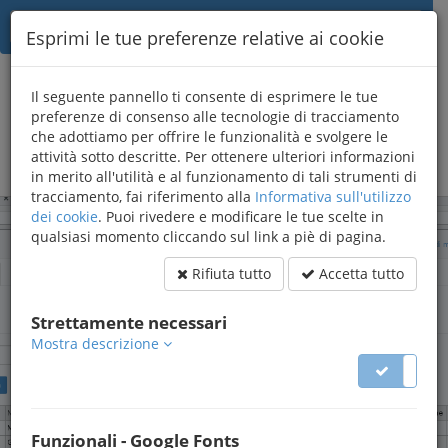
Esprimi le tue preferenze relative ai cookie
{AWB}
Il seguente pannello ti consente di esprimere le tue
informatica
preferenze di consenso alle tecnologie di tracciamento
che adottiamo per offrire le funzionalità e svolgere le
Sviluppo applicazioni web
menu
attività sotto descritte. Per ottenere ulteriori informazioni
in merito all'utilità e al funzionamento di tali strumenti di
tracciamento, fai riferimento alla
Informativa sull'utilizzo
dei cookie
. Puoi rivedere e modificare le tue scelte in
qualsiasi momento cliccando sul link a piè di pagina.
Rifiuta tutto
Accetta tutto
Geko
un
Strettamente necessari
gestionale
Mostra descrizione
di supporto all'attività delle
strutture
Funzionali - Google Fonts
terapeutiche