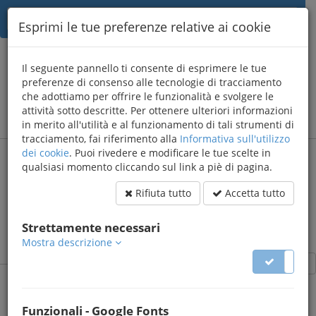
Esprimi le tue preferenze relative ai cookie
{AWB}
Il seguente pannello ti consente di esprimere le tue
informatica
preferenze di consenso alle tecnologie di tracciamento
che adottiamo per offrire le funzionalità e svolgere le
Sviluppo applicazioni web
menu
attività sotto descritte. Per ottenere ulteriori informazioni
in merito all'utilità e al funzionamento di tali strumenti di
tracciamento, fai riferimento alla
Informativa sull'utilizzo
dei cookie
. Puoi rivedere e modificare le tue scelte in
qualsiasi momento cliccando sul link a piè di pagina.
Portale Unione Italiana Libero
Teatro
Rifiuta tutto
Accetta tutto
​Portale dell'associazione UILT con area riservata per la gestione
Strettamente necessari
del tesseramento.
Mostra descrizione
Home
Elenco progetti
Dettaglio
Funzionali - Google Fonts