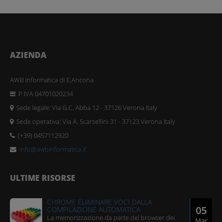
AZIENDA
AWB Informatica di E.Ancona
P.IVA 04701020234
Sede legale: Via G.C. Abba 12 - 37126 Verona Italy
Sede operativa: Via A. Scarsellini 31 - 37123 Verona Italy
(+39) 0457112920
info@awbinformatica.it
ULTIME RISORSE
CHROME ELIMINARE VOCI DALLA
05
COMPILAZIONE AUTOMATICA
​La memorizzazione da parte del browser dei
Mar