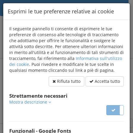
Esprimi le tue preferenze relative ai cookie
{AWB}
Il seguente pannello ti consente di esprimere le tue
informatica
preferenze di consenso alle tecnologie di tracciamento
che adottiamo per offrire le funzionalità e svolgere le
Sviluppo applicazioni web
menu
attività sotto descritte. Per ottenere ulteriori informazioni
in merito all'utilità e al funzionamento di tali strumenti di
tracciamento, fai riferimento alla
Informativa sull'utilizzo
dei cookie
. Puoi rivedere e modificare le tue scelte in
qualsiasi momento cliccando sul link a piè di pagina.
Gestionale cooperativa
edilizia
Rifiuta tutto
Accetta tutto
​Gestione dell'attività della cooperativa edilizia Sara72
Strettamente necessari
Mostra descrizione
Home
Elenco progetti
Dettaglio
Funzionali - Google Fonts